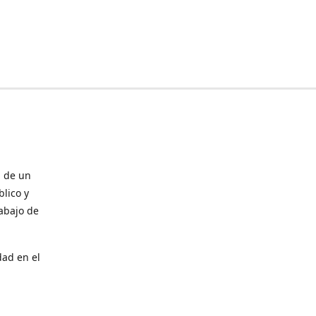
, de un
blico y
abajo de
dad en el